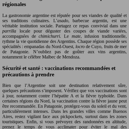
régionales
La gastronomie argentine est réputée pour ses viandes de qualité et
ses traditions culinaires. L’
asado
, barbecue argentin, est une
véritable institution sociale. Partagez ce repas convivial dans une
parrilla
locale pour déguster des coupes de viande variées,
accompagnées de
chimichurri
. Le
mate
, infusion traditionnelle,
rythme la vie quotidienne des Argentins. Chaque région possède ses
spécialités : empanadas du Nord-Ouest,
locro
de Cuyo, fruits de mer
de Patagonie. N’oubliez pas de goûter aux vins argentins,
notamment le célèbre Malbec de Mendoza.
Sécurité et santé : vaccinations recommandées et
précautions à prendre
Bien que l’Argentine soit une destination relativement sûre,
quelques précautions s’imposent. Vérifiez que vos vaccinations sont
à jour, notamment contre l’hépatite A et la fièvre typhoïde. Dans
certaines régions du Nord, la vaccination contre la fièvre jaune peut
être recommandée. En Patagonie, protégez-vous du soleil et du vent,
particulièrement intenses. Dans les grandes villes comme Buenos
Aires, restez vigilant face aux pickpockets, surtout dans les zones
touristiques. Enfin, si vous prévoyez des randonnées en altitude,
prenez le temps de vous acclimater pour éviter le mal des