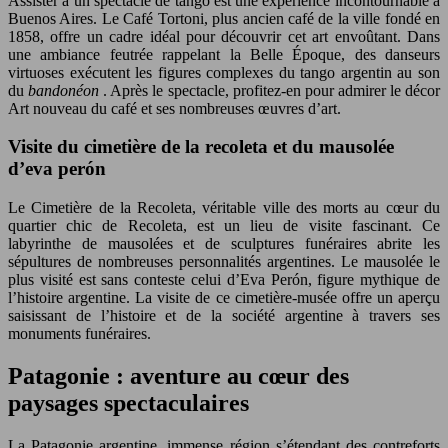
Assister à un spectacle de tango est une expérience incontournable à
Buenos Aires. Le Café Tortoni, plus ancien café de la ville fondé en
1858, offre un cadre idéal pour découvrir cet art envoûtant. Dans
une ambiance feutrée rappelant la Belle Époque, des danseurs
virtuoses exécutent les figures complexes du tango argentin au son
du
bandonéon
. Après le spectacle, profitez-en pour admirer le décor
Art nouveau du café et ses nombreuses œuvres d’art.
Visite du cimetière de la recoleta et du mausolée
d’eva perón
Le Cimetière de la Recoleta, véritable ville des morts au cœur du
quartier chic de Recoleta, est un lieu de visite fascinant. Ce
labyrinthe de mausolées et de sculptures funéraires abrite les
sépultures de nombreuses personnalités argentines. Le mausolée le
plus visité est sans conteste celui d’Eva Perón, figure mythique de
l’histoire argentine. La visite de ce cimetière-musée offre un aperçu
saisissant de l’histoire et de la société argentine à travers ses
monuments funéraires.
Patagonie : aventure au cœur des
paysages spectaculaires
La Patagonie argentine, immense région s’étendant des contreforts