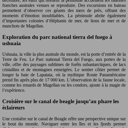
décembre, les eaux qui bordent la péninsule accueillent les baleines
franches australes venues se reproduire. Des excursions en bateau
permettent d’observer ces géants des mers de près, offrant des
moments d’émotion inoubliables. La péninsule abrite également
d’importantes colonies d’éléphants de mer, de lions de mer et de
manchots de Magellan.
Exploration du parc national tierra del fuego à
ushuaia
Ushuaia, la ville la plus australe du monde, est la porte d’entrée de la
Terre de Feu. Le Parc national Tierra del Fuego, aux portes de la
ville, offre des paysages sublimes de forêts subantarctiques, de lacs
cristallins et de montagnes enneigées. Le sentier côtier permet de
longer la baie de Lapataia, où la mythique Route Panaméricaine
prend fin après plus de 17 000 km. L’observation de la faune locale,
comme les renards de Magellan ou les condors, ajoute à la magie de
l’expérience.
Croisière sur le canal de beagle jusqu’au phare les
éclaireurs
Une croisière sur le canal de Beagle offre une perspective unique sur
le bout du monde. Naviguer entre les îles et les fjords permet