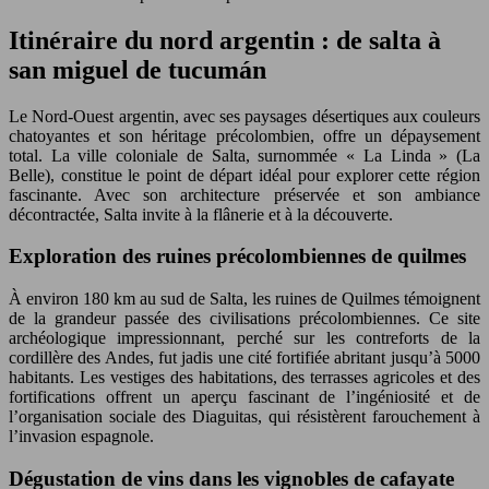
Itinéraire du nord argentin : de salta à
san miguel de tucumán
Le Nord-Ouest argentin, avec ses paysages désertiques aux couleurs
chatoyantes et son héritage précolombien, offre un dépaysement
total. La ville coloniale de Salta, surnommée « La Linda » (La
Belle), constitue le point de départ idéal pour explorer cette région
fascinante. Avec son architecture préservée et son ambiance
décontractée, Salta invite à la flânerie et à la découverte.
Exploration des ruines précolombiennes de quilmes
À environ 180 km au sud de Salta, les ruines de Quilmes témoignent
de la grandeur passée des civilisations précolombiennes. Ce site
archéologique impressionnant, perché sur les contreforts de la
cordillère des Andes, fut jadis une cité fortifiée abritant jusqu’à 5000
habitants. Les vestiges des habitations, des terrasses agricoles et des
fortifications offrent un aperçu fascinant de l’ingéniosité et de
l’organisation sociale des Diaguitas, qui résistèrent farouchement à
l’invasion espagnole.
Dégustation de vins dans les vignobles de cafayate