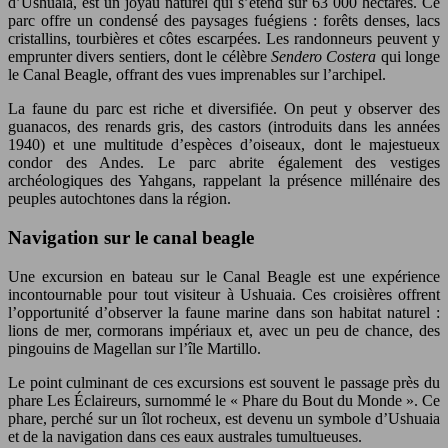
d’Ushuaia, est un joyau naturel qui s’étend sur 63 000 hectares. Ce
parc offre un condensé des paysages fuégiens : forêts denses, lacs
cristallins, tourbières et côtes escarpées. Les randonneurs peuvent y
emprunter divers sentiers, dont le célèbre
Sendero Costera
qui longe
le Canal Beagle, offrant des vues imprenables sur l’archipel.
La faune du parc est riche et diversifiée. On peut y observer des
guanacos, des renards gris, des castors (introduits dans les années
1940) et une multitude d’espèces d’oiseaux, dont le majestueux
condor des Andes. Le parc abrite également des vestiges
archéologiques des Yahgans, rappelant la présence millénaire des
peuples autochtones dans la région.
Navigation sur le canal beagle
Une excursion en bateau sur le Canal Beagle est une expérience
incontournable pour tout visiteur à Ushuaia. Ces croisières offrent
l’opportunité d’observer la faune marine dans son habitat naturel :
lions de mer, cormorans impériaux et, avec un peu de chance, des
pingouins de Magellan sur l’île Martillo.
Le point culminant de ces excursions est souvent le passage près du
phare Les Éclaireurs, surnommé le « Phare du Bout du Monde ». Ce
phare, perché sur un îlot rocheux, est devenu un symbole d’Ushuaia
et de la navigation dans ces eaux australes tumultueuses.