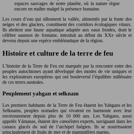
espaces sauvages de notre planète, où la nature règne
encore en maître malgré la présence humaine.
Les cours d’eau qui sillonnent la vallée, alimentés par la fonte des
neiges et des glaciers, constituent des corridors écologiques vitaux.
Ils abritent une faune aquatique adaptée aux eaux froides, dont le
célèbre saumon de fontaine, introduit au début du XXe siècle et
devenu depuis une espèce emblématique de la région.
Histoire et culture de la terre de feu
L’histoire de la Terre de Feu est marquée par la rencontre entre des
peuples autochtones ayant développé des modes de vie uniques et
les explorateurs européens qui ont bouleversé l’équilibre millénaire
de ces terres australes.
Peuplement yahgan et selknam
Les premiers habitants de la Terre de Feu étaient les Yahgans et les
Selknams, peuples nomades qui vivaient en harmonie avec leur
environnement depuis plus de 10 000 ans. Les Yahgans, aussi
appelés Yámanas, étaient des
canoéistes
experts, naviguant dans les
canaux glacés du sud de l’archipel fuégien. Ils se nourrissaient
principalement de fruits de mer et de mammifères marins.