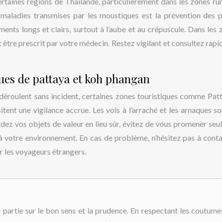
rtaines régions de Thaïlande, particulièrement dans les zones rur
s maladies transmises par les moustiques est la prévention des p
ments longs et clairs, surtout à l’aube et au crépuscule. Dans les 
t être prescrit par votre médecin. Restez vigilant et consultez rap
ques de pattaya et koh phangan
 déroulent sans incident, certaines zones touristiques comme Pat
itent une vigilance accrue. Les vols à l’arraché et les arnaques so
dez vos objets de valeur en lieu sûr, évitez de vous promener seul 
 à votre environnement. En cas de problème, n’hésitez pas à conta
r les voyageurs étrangers.
 partie sur le bon sens et la prudence. En respectant les coutume