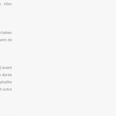
 sites
rtaines
ment de
) avant
a durée
phalite
t votre