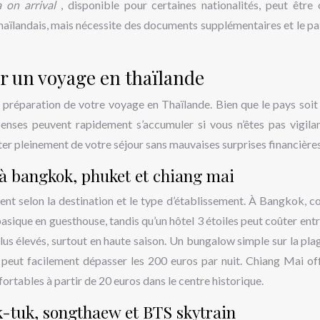
a on arrival
, disponible pour certaines nationalités, peut être
thaïlandais, mais nécessite des documents supplémentaires et le p
ur un voyage en thaïlande
a préparation de votre voyage en Thaïlande. Bien que le pays soit
enses peuvent rapidement s’accumuler si vous n’êtes pas vigila
ter pleinement de votre séjour sans mauvaises surprises financières
à bangkok, phuket et chiang mai
ent selon la destination et le type d’établissement. À Bangkok, 
sique en guesthouse, tandis qu’un hôtel 3 étoiles peut coûter entr
lus élevés, surtout en haute saison. Un bungalow simple sur la pla
e peut facilement dépasser les 200 euros par nuit. Chiang Mai of
rtables à partir de 20 euros dans le centre historique.
uk-tuk, songthaew et BTS skytrain