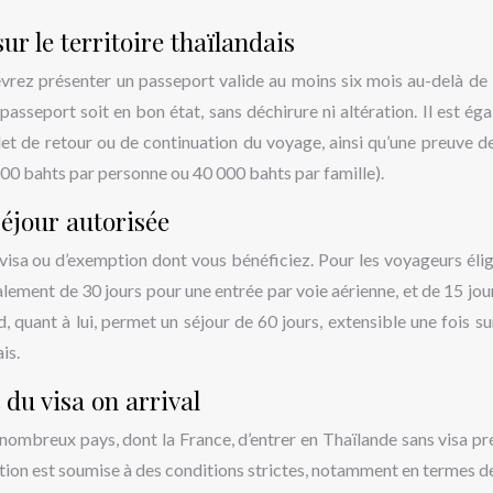
r le territoire thaïlandais
evrez présenter un passeport valide au moins six mois au-delà de 
asseport soit en bon état, sans déchirure ni altération. Il est ég
llet de retour ou de continuation du voyage, ainsi qu’une preuve d
000 bahts par personne ou 40 000 bahts par famille).
éjour autorisée
visa ou d’exemption dont vous bénéficiez. Pour les voyageurs élig
alement de 30 jours pour une entrée par voie aérienne, et de 15 jou
d, quant à lui, permet un séjour de 60 jours, extensible une fois su
is.
 du visa on arrival
nombreux pays, dont la France, d’entrer en Thaïlande sans visa pr
tion est soumise à des conditions strictes, notamment en termes d