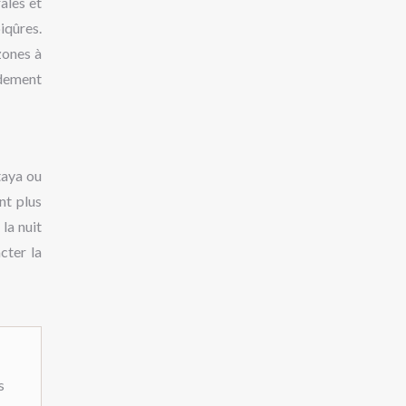
ales et
iqûres.
zones à
idement
taya ou
nt plus
la nuit
cter la
s