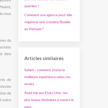
quel lien ?
Phuket,
le vous
Comment une agence peut-elle
organiser une croisière fluviale
au Vietnam ?
ives du
uristes
nt être
Articles similaires
Safaris : comment choisir la
meilleure expérience selon vos
près de
envies
mission
Road trip aux États-Unis : les
tion de
t votre
plus beaux itinéraires à travers le
pays