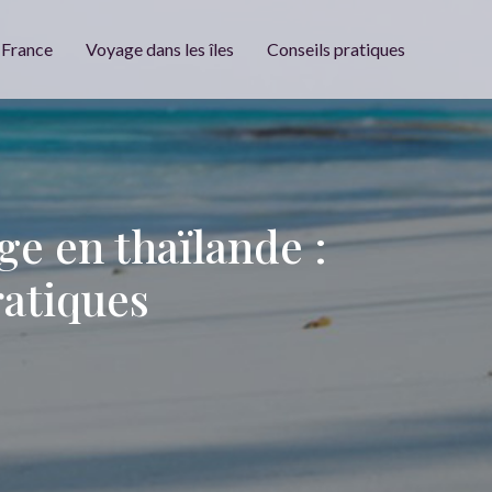
 France
Voyage dans les îles
Conseils pratiques
e en thaïlande :
ratiques