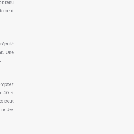
 obtenu
aiement
 réputé
nt. Une
.
comptez
e 40 et
ge peut
fre des