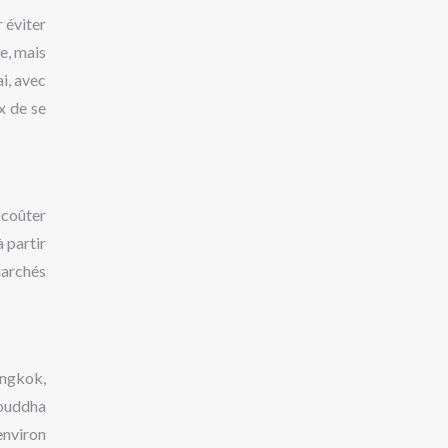
 éviter
e, mais
i, avec
x de se
 coûter
 partir
marchés
angkok,
Bouddha
environ