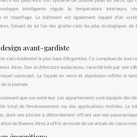
eloppe intelligente régule la température intérieure, réd
on et chauffage. Le bâtiment est également équipé d’un sys
res, faisant de lui l’un des gratte-ciels les plus écologiques de
t design avant-gardiste
tte-ciel résidentiel le plus haut d’Argentine. Ce complexe de luxe r
os Aires. Son architecture audacieuse, caractérisée par une sil
 visuel saisissant. La façade en verre et aluminium reflète la lum
de la journée.
ressionnant que son extérieur. Les appartements sont équipés des de
le total de l’environnement via des applications mobiles. Le b
x, dont une piscine à débordement offrant une vue panoramique
spiration de Buenos Aires à offrir un mode de vie urbain de classe mon
ion énergétique