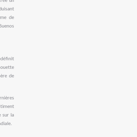
uisant
tème de
 Buenos
edéfinit
houette
ière de
rnières
âtiment
 sur la
diale.