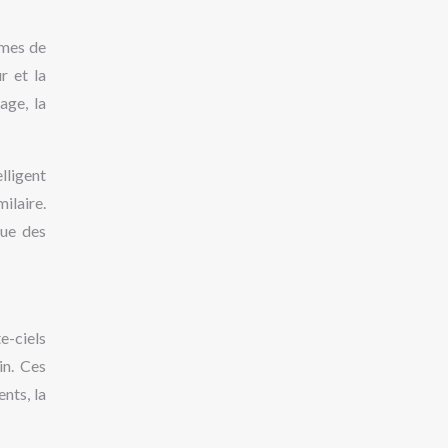
èmes de
r et la
age, la
lligent
ilaire.
que des
e-ciels
in. Ces
nts, la