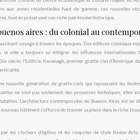
ero aux zones résidentielles haut de gamme, ces nouvelles str
es, tout en préservant son riche patrimoine historique.
buenos aires : du colonial au contempo
 fascinant voyage à travers les époques. Des édifices coloniaux es
 la ville a toujours su intégrer les influences internationales 
e siècle, l’Edificio Kavanagh, premier gratte-ciel d’Amérique du
rticalité.
ne nouvelle génération de gratte-ciels qui repoussent les limite
santes ne sont pas seulement des prouesses techniques, elles in
 mutation. L’architecture contemporaine de Buenos Aires est un d
 nouveau bâtiment s’efforce de trouver sa place dans le riche tissu
par les clochers d’églises et les coupoles de style Beaux-Arts, 