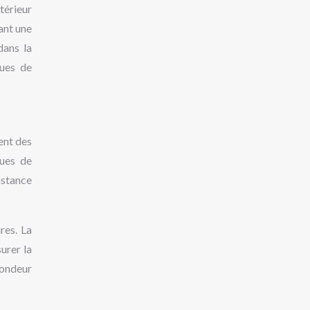
térieur
ant une
dans la
ques de
ent des
ques de
istance
res. La
urer la
fondeur