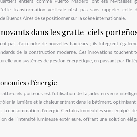
artiers entiers, comme Puerto Madero, ont été revitalisés g
Cette transformation verticale n’est pas sans rappeler celle d
e Buenos Aires de se positionner sur la scène internationale.
nnovants dans les gratte-ciels porteño
ent pas d’atteindre de nouvelles hauteurs ; ils intègrent égalem
tandards de la construction moderne. Ces innovations touchent t
cturelle aux systèmes de gestion énergétique, en passant par l’inté
économies d’énergie
ratte-ciels porteños est l’utilisation de façades en verre intellige
ler la lumière et la chaleur entrant dans le bâtiment, optimisant a
t la consommation d’énergie. Certains immeubles sont équipés d
ion de l’intensité lumineuse extérieure, offrant une solution élég