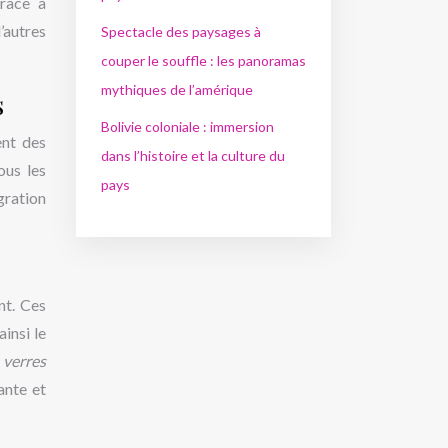
râce à
’autres
Spectacle des paysages à
couper le souffle : les panoramas
mythiques de l’amérique
s
Bolivie coloniale : immersion
ent des
dans l’histoire et la culture du
ous les
pays
gration
nt. Ces
insi le
e
verres
ante et