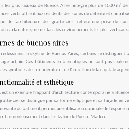
els les plus luxueux de Buenos Aires, intègre plus de 1000 m² de 
paces verts offrent aux résidents des zones de détente et contribue
ue de l’architecture des gratte-ciels reflète une prise de con
adins à la nature, même dans les environnements les plus verticaux.
rnes de buenos aires
 redessinent la skyline de Buenos Aires, certains se distinguent p
aysage urbain. Ces bâtiments emblématiques ne sont pas seulem
bles symboles de la modernité et de l’ambition de la capitale argent
nctionnalité et esthétique
 est un exemple frappant d’architecture contemporaine à Buenos
gratte-ciel se distingue par sa forme elliptique et sa façade en ve
e innovante du bâtiment permet une utilisation optimale de l’espace i
tègre harmonieusement dans le skyline de Puerto Madero.
Macro est peut-être son système de double peau en verre, qui 