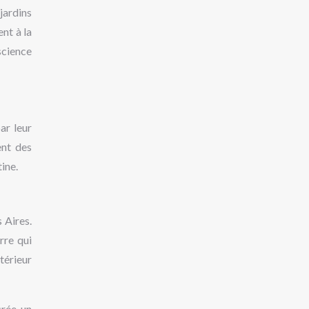
jardins
nt à la
science
ar leur
ent des
ine.
 Aires.
rre qui
ntérieur
crée un