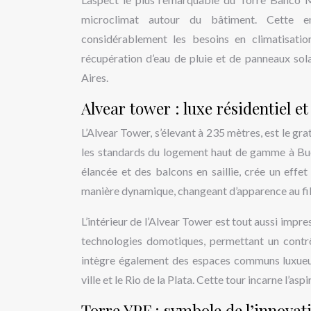
microclimat autour du bâtiment. Cette env
considérablement les besoins en climatisati
récupération d’eau de pluie et de panneaux solai
Aires.
Alvear tower : luxe résidentiel e
L’Alvear Tower, s’élevant à 235 mètres, est le gra
les standards du logement haut de gamme à Buen
élancée et des balcons en saillie, crée un effet
manière dynamique, changeant d’apparence au fil 
L’intérieur de l’Alvear Tower est tout aussi imp
technologies domotiques, permettant un contrô
intègre également des espaces communs luxueu
ville et le Rio de la Plata. Cette tour incarne l’a
Torre YPF : symbole de l’innovat