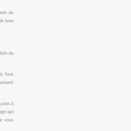
loin du
de luxe
loin du
it. Tout
 moment
 pays à
yage qui
ue vous