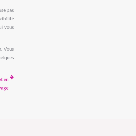
ose pas
xibilité
ui vous
n. Vous
uelques
et en
vage