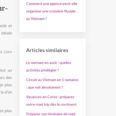
Comment une agence peut-elle
ur-
organiser une croisière fluviale
au Vietnam ?
aidé et
 idéale
Articles similaires
z. Lors
Le vietnam en août : quelles
’est un
activités privilégier ?
urs des
Circuit au Vietnam en 1 semaine
ge plus
: que voir absolument ?
rix d’un
Vacances en Corse : préparez
votre road trip dès le continent
ez plus
Préparer son itinéraire de road