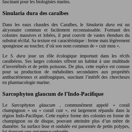
fascinant pour les biologistes marins.
Sinularia dura des caraïbes
Dans les eaux chaudes des Caraïbes, le
Sinularia dura
est un
alcyonaire commun et facilement reconnaissable. Formant des
colonies massives et lobées, il peut couvrir de vastes étendues du
substrat récifal. Sa texture est caractéristique : ferme mais légèrement
spongieuse au toucher, d’où son nom commun de « cuir mou ».
Le
S. dura
joue un rôle écologique important dans les récifs
caraïbéens. Ses larges colonies offrent un habitat à une multitude
d’invertébrés et de petits poissons. De plus, cette espèce est connue
pour sa production de métabolites secondaires aux propriétés
antibactériennes et antifongiques, suscitant l’intérêt des chercheurs
en pharmacologie marine.
Sarcophyton glaucum de l’Indo-Pacifique
Le
Sarcophyton glaucum
, communément appelé « corail
champignon » ou « corail cuir », est largement répandu dans la
région Indo-Pacifique. Cette espèce forme des colonies en forme de
champignon ou de disque, pouvant atteindre plus d’un mètre de
diamètre. Sa surface lisse et ondulée est parsemée de petits polypes,
lui donnant une apparence veloutée.